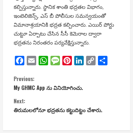
కల్పిస్తున్నారు. స్థానిక శాంతి భద్రతల విభాగం,
ఇంటెలిజెన్స్, ఎస్‌ బీ పోలీసుల సమన్వయంతో
విమానాశ్రయానికి భద్రత కల్పించారు. ఎయిర్ పోర్టు
చుట్టూ ఏర్పాటు చేసిన సీసీ కెమెరాల ద్వారా
భద్రతను నిరంతరం పర్యవేక్షిస్తున్నారు.
Facebook
Email
WhatsApp
Message
Pinterest
LinkedIn
Copy
Share
Link
C
Previous:
My GHMC App ను వినియోగించు.
o
Next:
n
తిరుమలలోనూ భద్రతను కట్టుదిట్టం చేశారు.
t
i