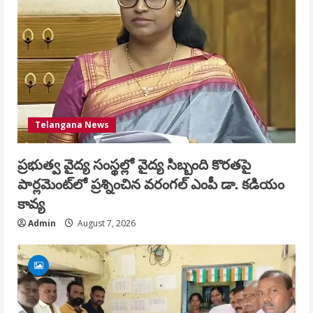
Telangana News
ప్రభుత్వ వైద్య సంస్థల్లో వైద్య సిబ్బంది కొరతపై
పార్లమెంట్‌లో ప్రశ్నించిన వరంగల్ ఎంపీ డా. కడియం
కావ్య
Admin
August 7, 2026