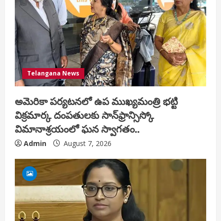
Telangana News
అమెరికా పర్యటనలో ఉప ముఖ్యమంత్రి భట్టి
విక్రమార్క దంపతులకు సాన్‌ఫ్రాన్సిస్కో
విమానాశ్రయంలో ఘన స్వాగతం..
Admin
August 7, 2026