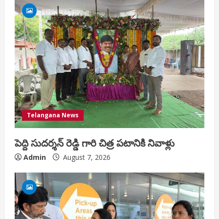
Telangana News
పెద్ది సుదర్శన్ రెడ్డి గారి చిత్ర పటానికి నివాళ్లు
Admin
August 7, 2026