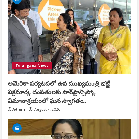
Telangana News
అమెరికా పర్యటనలో ఉప ముఖ్యమంత్రి భట్టి
విక్రమార్క దంపతులకు సాన్‌ఫ్రాన్సిస్కో
విమానాశ్రయంలో ఘన స్వాగతం..
Admin
August 7, 2026