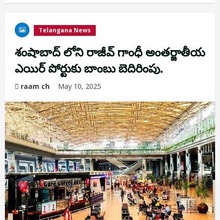
Telangana News
శంషాబాద్‌ లోని రాజీవ్ గాంధీ అంతర్జాతీయ
ఎయిర్ పోర్టుకు బాంబు బెదిరింపు.
raam ch
May 10, 2025