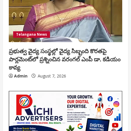
Telangana News
ప్రభుత్వ వైద్య సంస్థల్లో వైద్య సిబ్బంది కొరతపై
పార్లమెంట్‌లో ప్రశ్నించిన వరంగల్ ఎంపీ డా. కడియం
కావ్య
Admin
August 7, 2026