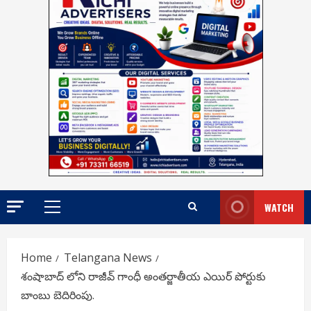
WATCH
Primary
Menu
Home
Telangana News
శంషాబాద్‌ లోని రాజీవ్ గాంధీ అంతర్జాతీయ ఎయిర్ పోర్టుకు
బాంబు బెదిరింపు.