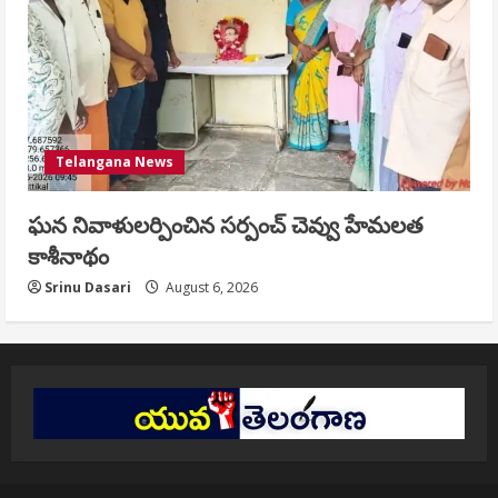
Telangana News
ఘన నివాళులర్పించిన సర్పంచ్ చెవ్వు హేమలత
కాశీనాథం
Srinu Dasari
August 6, 2026