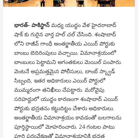
భారత్- పాకిస్థాన్
మధ్య యుద్ధం వేళ హైదరాబాద్
షాక్ కు గురైన వార్త హల్ చల్ చేసింది. శంషాబాద్‌
లోని రాజీవ్ గాంధీ అంతర్జాతీయ ఎయిర్ పోర్టుకు
బాంబు బెదిరింపులు వచ్చాయి. విమానాశ్రయంలో
బాంబులు పెట్టామని ఆగంతకులు మెయిల్ పంపారు.
వెంటనే అప్రమత్తమైన పోలీసులు, బాంబ్ స్క్వాడ్
సిబ్బంది, ఇతర అధికారులు ఎయిర్ పోర్టులో
ముమ్మరంగా తనిఖీలు చేపట్టారు. మరోవైపు
సరిహద్దులో యుద్ధం కారణంగా శంషాబాద్ ఎయిర్
పోర్టుకు భద్రతను కట్టుదిట్టం చేశారు అధికారులు.
అంతర్జాతీయ విమానాశ్రయం కావడంతో బలగాలను
పూర్తిస్థాయిలో మోహరించారు. 24 గంటల పాటు
పూర్తి పర్యవేక్షణతో విమానాశ్రయానికి భద్రత