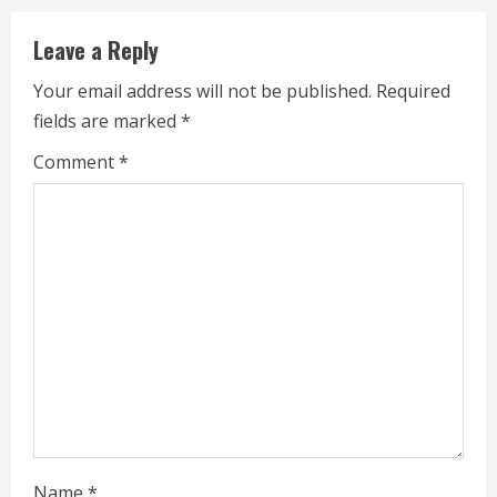
n
Leave a Reply
u
Your email address will not be published.
Required
e
fields are marked
*
Comment
R
*
e
a
d
i
n
g
Name
*