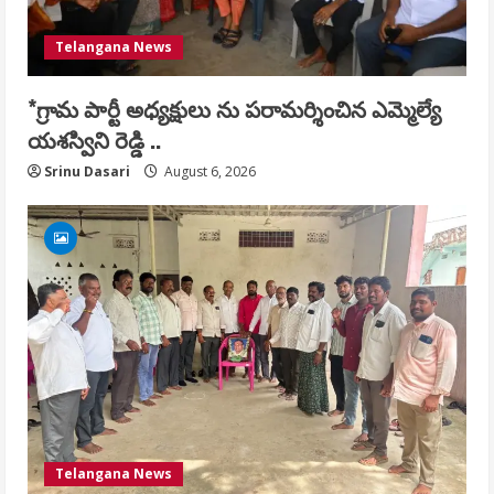
Telangana News
*గ్రామ పార్టీ అధ్యక్షులు ను పరామర్శించిన ఎమ్మెల్యే
యశస్విని రెడ్డి ..
Srinu Dasari
August 6, 2026
Telangana News