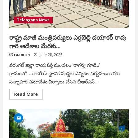
మంత్రి
ఎర్రబెల్లి
దయాకర్
రావు.
Telangana News
రాష్ట్ర మాజీ మంత్రివర్యులు ఎర్రబెల్లి దయాకర్ రావు
గారి ఆదేశాల మేరకు…
raam ch
June 28, 2025
వరంగల్ జిల్లా రాయపర్తి మండలం ‘రాగన్న గూడెం’
గ్రామంలో…..రాబోయే స్థానిక సంస్థల ఎన్నికల నిర్వహణ కొరకు
సన్నాహక సమావేశం ఏర్పాటు చేసిన బీఆర్ఎస్...
Read
Read More
more
about
రాష్ట్ర
మాజీ
మంత్రివర్యులు
ఎర్రబెల్లి
దయాకర్
రావు
గారి
ఆదేశాల