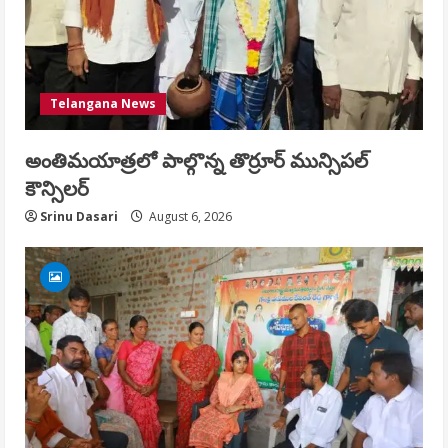
Telangana News
అంతిమయాత్రలో పాల్గొన్న తొర్రూర్ మున్సిపల్
కౌన్సిలర్
Srinu Dasari
August 6, 2026