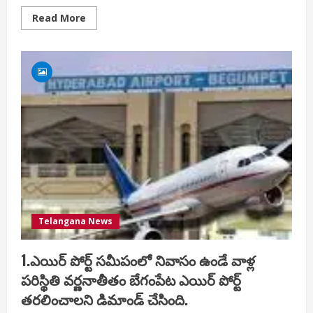
Read
Read More
more
about
రోడ్డు
ప్రమాదం
లో
ఇద్దరి
యువకులకు
గాయాలు
ప్రాణాలు
కాపాడిన
జీడిమెట్ల
పోలీస్
సిబ్బంది…
Telangana News
1.ఎయిర్ పోర్ట్ సమీపంలో నివాసం ఉండే వాళ్ల
పరిస్థితి వర్ణనాతీతం బేగంపేట ఎయిర్ పోర్ట్
తరలించాలని డిమాండ్ చేసింది.