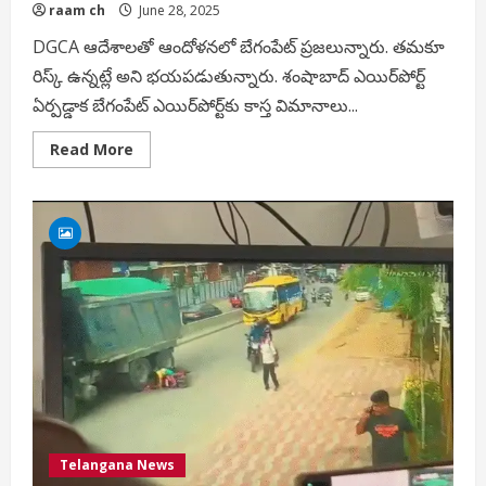
raam ch
June 28, 2025
DGCA ఆదేశాలతో ఆందోళనలో బేగంపేట్‌ ప్రజలున్నారు. తమకూ
రిస్క్‌ ఉన్నట్లే అని భయపడుతున్నారు. శంషాబాద్‌ ఎయిర్‌పోర్ట్
ఏర్పడ్డాక బేగంపేట్‌ ఎయిర్‌పోర్ట్‌కు కాస్త విమానాలు...
Read
Read More
more
about
1.ఎయిర్
పోర్ట్
సమీపంలో
నివాసం
ఉండే
వాళ్ల
పరిస్థితి
వర్ణనాతీతం
బేగంపేట
ఎయిర్
పోర్ట్
తరలించాలని
డిమాండ్
చేసింది.
Telangana News