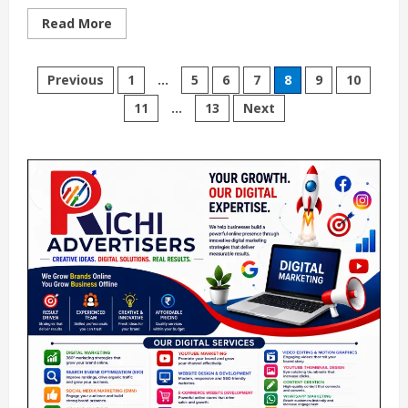
Read
Read More
more
about
విస్తుపోయే
Posts
నిజాలు
Previous
1
…
5
6
7
8
9
10
తెలిశాయి
సర్వేయర్
11
…
13
Next
pagination
తేజేశ్వర్
హత్య
కేసులో
..!