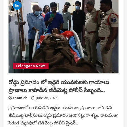
హరినామం
గొప్పతనాన్ని
ప్రపంచమంతా
బోధిస్తున్న
సంస్థ
ఇస్కాన్.
Telangana News
రోడ్డు ప్రమాదం లో ఇద్దరి యువకులకు గాయాలు
ప్రాణాలు కాపాడిన జీడిమెట్ల పోలీస్ సిబ్బంది…
raam ch
June 28, 2025
ప్రమాదంలో గాయపడిన ఇద్దరు యువకుల ప్రాణాలు కాపాడిన
జీడిమెట్ల పోలీసులు,రోడ్డు ప్రమాదం జరిగినట్లుగా శబ్దం రావడంతో
సెకండ్ల వ్యవధిలో జీడిమెట్ల పోలీస్ స్టేషన్...