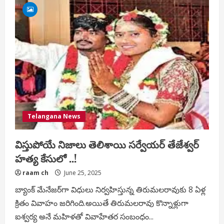
ఆలకించండి
సార్
అప్పుడు
ప్రభుత్వంలో
ఇప్పటి
ప్రభుత్వంలో
ఎన్ని
వినతి
పత్రాలు
ఇచ్చిన
పట్టించుకోరా…
Telangana News
విస్తుపోయే నిజాలు తెలిశాయి సర్వేయర్ తేజేశ్వర్
హత్య కేసులో ..!
raam ch
June 25, 2025
బ్యాంక్ మేనేజర్‌గా విధులు నిర్వహిస్తున్న తిరుమలరావుకు 8 ఏళ్ల
క్రితం వివాహం జరిగింది.అయితే తిరుమలరావు కొన్నాళ్లుగా
ఐశ్వర్య అనే మహిళతో వివాహేతర సంబంధం...