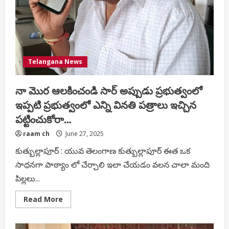
Telangana News
నా మొర ఆలకించండి సార్ అప్పుడు ప్రభుత్వంలో
ఇప్పటి ప్రభుత్వంలో ఎన్ని వినతి పత్రాలు ఇచ్చిన
పట్టించుకోరా…
raam ch
June 27, 2025
కుత్బుల్లాపూర్ : యువ తెలంగాణ కుత్బుల్లాపూర్ ఈత ఒక
సాధనగా పాఠ్యాం లో చేర్చాలి ఇలా చేయడం వలన చాలా మంది
పిల్లలు...
Read
Read More
more
about
నా
మొర