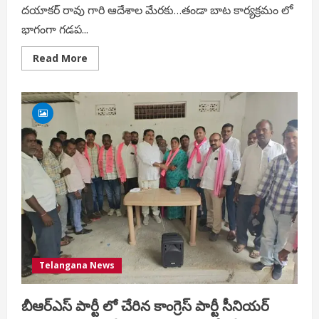
దయాకర్ రావు గారి ఆదేశాల మేరకు…తండా బాట కార్యక్రమం లో
భాగంగా గడప...
Read
Read More
more
about
తండా
బాట
కార్యక్రమం
లో
భాగంగా
గడప
గడప
కు
బీఆర్ఎస్
పార్టీ.
Telangana News
బీఆర్ఎస్ పార్టీ లో చేరిన కాంగ్రెస్ పార్టీ సీనియర్