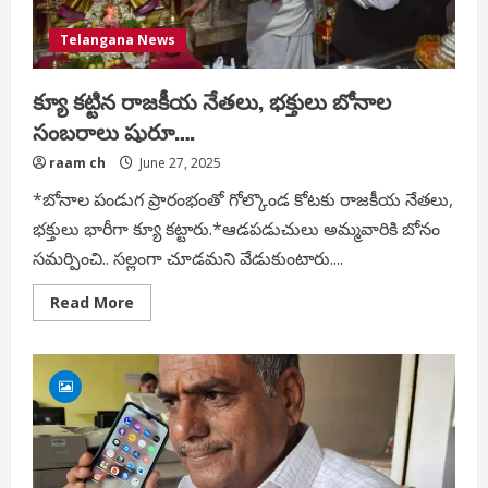
Telangana News
క్యూ కట్టిన రాజకీయ నేతలు, భక్తులు బోనాల
సంబరాలు షురూ….
raam ch
June 27, 2025
*బోనాల పండుగ ప్రారంభంతో గోల్కొండ కోటకు రాజకీయ నేతలు,
భక్తులు భారీగా క్యూ కట్టారు.*ఆడపడుచులు అమ్మవారికి బోనం
సమర్పించి.. సల్లంగా చూడమని వేడుకుంటారు....
Read
Read More
more
about
క్యూ
కట్టిన
రాజకీయ
నేతలు,
భక్తులు
బోనాల
సంబరాలు
షురూ….