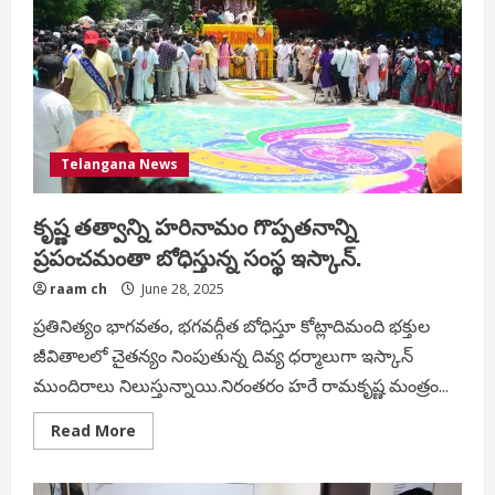
మేరకు…
Telangana News
కృష్ణ తత్వాన్ని హరినామం గొప్పతనాన్ని
ప్రపంచమంతా బోధిస్తున్న సంస్థ ఇస్కాన్.
raam ch
June 28, 2025
ప్రతినిత్యం భాగవతం, భగవద్గీత బోధిస్తూ కోట్లాదిమంది భక్తుల
జీవితాలలో చైతన్యం నింపుతున్న దివ్య ధర్మాలుగా ఇస్కాన్
ముందిరాలు నిలుస్తున్నాయి.నిరంతరం హరే రామకృష్ణ మంత్రం...
Read
Read More
more
about
కృష్ణ
తత్వాన్ని