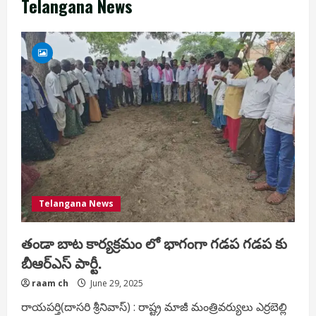
Telangana News
Telangana News
తండా బాట కార్యక్రమం లో భాగంగా గడప గడప కు
బీఆర్ఎస్ పార్టీ.
raam ch
June 29, 2025
రాయపర్తి(దాసరి శ్రీనివాస్) : రాష్ట్ర మాజీ మంత్రివర్యులు ఎర్రబెల్లి