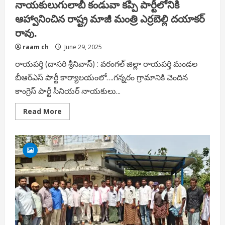
నాయకులుగులాబీ కండువా కప్పి పార్టీలోనికి
ఆహ్వానించిన రాష్ట్ర మాజీ మంత్రి ఎర్రబెల్లి దయాకర్
రావు.
raam ch
June 29, 2025
రాయపర్తి (దాసరి శ్రీనివాస్) : వరంగల్ జిల్లా రాయపర్తి మండల
బీఆర్ఎస్ పార్టీ కార్యాలయంలో….గన్నరం గ్రామానికి చెందిన
కాంగ్రెస్ పార్టీ సీనియర్ నాయకులు...
Read
Read More
more
about
బీఆర్ఎస్
పార్టీ
లో
చేరిన
కాంగ్రెస్
పార్టీ
సీనియర్
నాయకులుగులాబీ
కండువా
కప్పి
పార్టీలోనికి
ఆహ్వానించిన
రాష్ట్ర
మాజీ