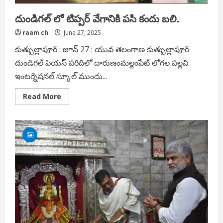
దుండిగల్ లో టిప్పర్ వేగానికి పసి కందు బలి.
raam ch
June 27, 2025
కుత్బుల్లాపూర్ : జూన్ 27 : యువ తెలంగాణ కుత్బుల్లాపూర్
దుండిగల్ పియస్ పరిదిలో దారుణంమల్లంపేట్ లోగల పల్లవి
ఇంటర్నేషనల్ స్కూల్ ముందు...
Read
Read More
more
about
దుండిగల్
లో
టిప్పర్
వేగానికి
పసి
కందు
బలి.