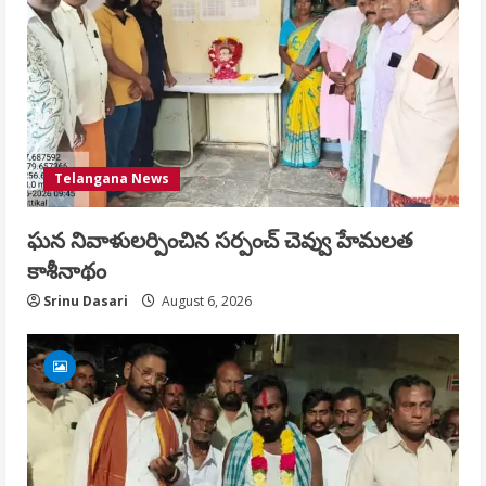
Telangana News
ఘన నివాళులర్పించిన సర్పంచ్ చెవ్వు హేమలత
కాశీనాథం
Srinu Dasari
August 6, 2026